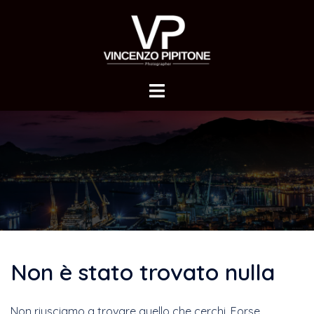
Vai
al
contenuto
Non è stato trovato nulla
Non riusciamo a trovare quello che cerchi. Forse